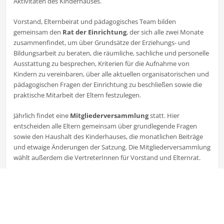
Aktivitäten des Kinderhauses.
Vorstand, Elternbeirat und pädagogisches Team bilden
gemeinsam den
Rat der Einrichtung
, der sich alle zwei Monate
zusammenfindet, um über Grundsätze der Erziehungs- und
Bildungsarbeit zu beraten, die räumli­che, sachliche und personelle
Ausstattung zu besprechen, Kriterien für die Aufnahme von
Kindern zu ver­einbaren, über alle aktuellen organisatorischen und
pädagogischen Fragen der Ein­richtung zu be­schließen sowie die
praktische Mitarbeit der Eltern fest­zulegen.
Jährlich findet eine
Mitgliederversammlung
statt. Hier
entscheiden alle Eltern gemeinsam über grundlegende Fragen
sowie den Haushalt des Kinderhauses, die monatlichen Beiträge
und etwaige Änderungen der Satzung. Die Mitgliederversammlung
wählt außerdem die VertreterInnen für Vorstand und Elternrat.
Die
Satzung
des Vereins findet sich
hier
.
Kosten